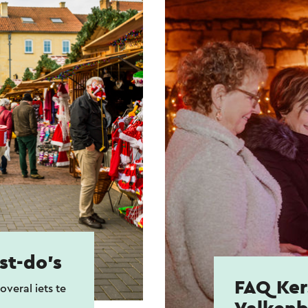
st-do's
FAQ Ker
overal iets te