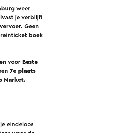
nburg weer
ast je verblijf!
 vervoer. Geen
treinticket boek
gen voor
Beste
een
7e plaats
s Market
.
je eindeloos