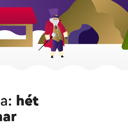
a:
hét
aar