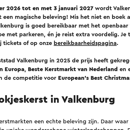
r 2026 tot en met 3 januari 2027
wordt Valke
een magische beleving! Mis het niet en boek alv
alkenburg is goed bereikbaar met het openbaar
oe met parkeren, én je reist extra voordelig. Je 
j tickets of op onze
bereikbaarheidspagina
.
ststad Valkenburg in 2025 de prijs heeft gekre
an Europa
,
Beste Kerstmarkt van Nederland
en 
in de competitie voor
European's Best Christma
okjeskerst in Valkenburg
rstmarkten een echte beleving zijn. Daar waar 