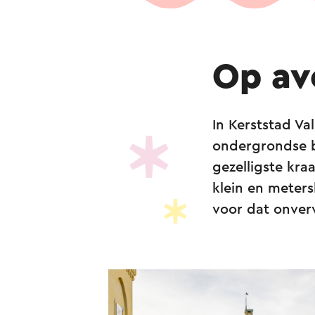
Op av
In Kerststad Va
ondergrondse b
gezelligste kraa
klein en meters
voor dat onverv