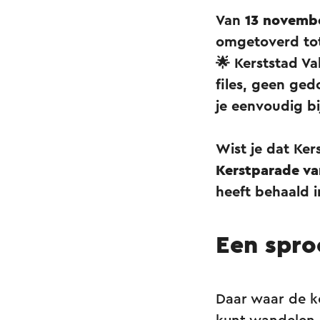
Van
13 novembe
omgetoverd tot 
🌟 Kerststad V
files, geen ged
je eenvoudig bi
Wist je dat Ker
Kerstparade v
heeft behaald 
Een spro
Daar waar de ke