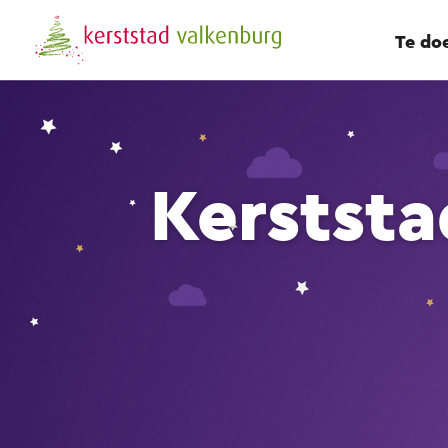
Te do
Kerststa