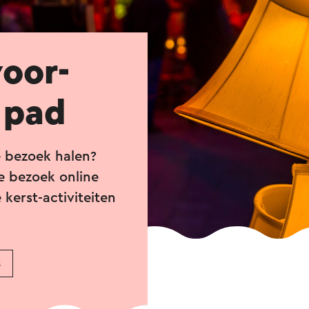
oor­
 pad
e bezoek halen?
e bezoek online
kerst-activiteiten
s