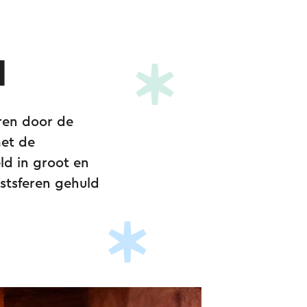
d
eren door de
met de
eld in groot en
rstsferen gehuld