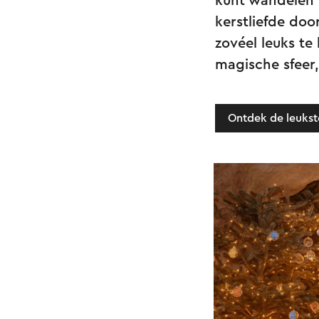
kunt wandelen 
kerstliefde doo
zovéel leuks te 
magische sfeer
Ontdek de leukst