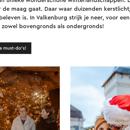
in unieke wonderschone winterlandschappen. 
r de maag gaat. Daar waar duizenden kerstlicht
beleven is. In Valkenburg strijk je neer, voor een
, zowel bovengronds als ondergronds!
e must-do's!