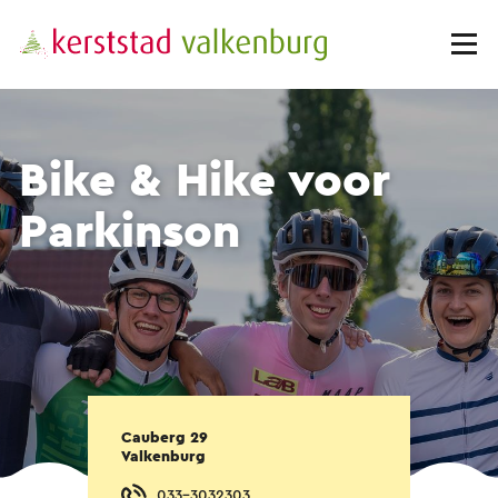
Bike & Hike voor
Parkinson
Cauberg 29
Valkenburg
033-3032303