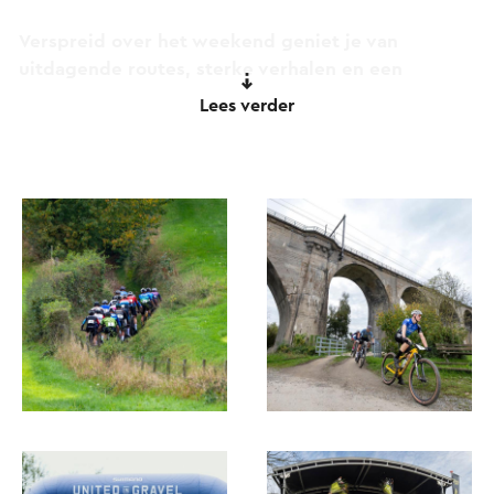
Verspreid over het weekend geniet je van
uitdagende routes, sterke verhalen en een
ontspannen maar sportieve sfeer. Juist die
Lees verder
combinatie maakte Hammerstone 2025 tot een
editie waar veel mountainbikers met plezier op
terugkijken.
Wat Hammerstone echt bijzonder maakt, zijn de
zorgvuldig uitgezette routes door het Zuid-
Limburgse Heuvelland en de Voerstreek. Deze
routes vragen om concentratie en respect: voor
het parcours zelf, maar ook voor andere
weggebruikers en voor de omgeving waarin het
evenement plaatsvindt.
Hammerstone is meer dan alleen fietsen. Het is
een weekend waarin ontmoeten, beleven en