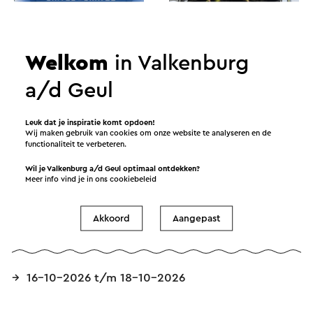
genieten samenkomen. Rondom start en finish is
er ruimte voor ondersteuning, ontmoeting en
gezelligheid, zodat jij je volledig kunt richten op
Welkom
in Valkenburg
jouw rit én de totale ervaring eromheen.
a/d Geul
Leuk dat je inspiratie komt opdoen!
Wij maken gebruik van cookies om onze website te analyseren en de
functionaliteit te verbeteren.
Wil je Valkenburg a/d Geul optimaal ontdekken?
Meer info vind je in ons
cookiebeleid
Akkoord
Aangepast
Data
16-10-2026 t/m 18-10-2026