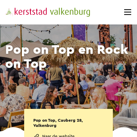
Pop on Top en Rock
on Top
Pop on Top, Cauberg 28,
Valkenburg
Naar de website