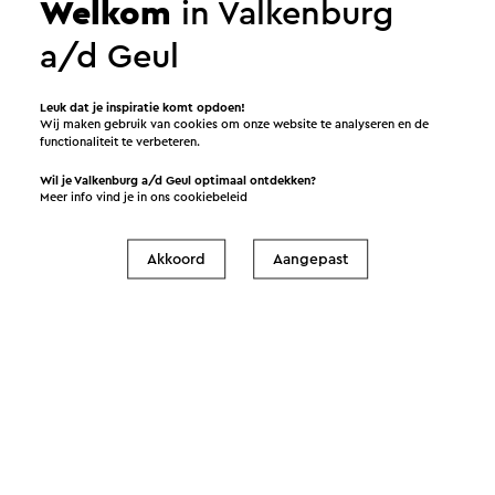
Welkom
in Valkenburg
a/d Geul
Leuk dat je inspiratie komt opdoen!
Wij maken gebruik van cookies om onze website te analyseren en de
functionaliteit te verbeteren.
Data
Wil je Valkenburg a/d Geul optimaal ontdekken?
Meer info vind je in ons
cookiebeleid
Akkoord
Aangepast
15-5-2027 t/m 16-5-2027