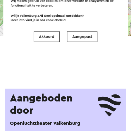
Wij maken gebruik van cookies om onze website te analyseren en de
functionaliteit te verbeteren.
Wil je Valkenburg a/d Geul optimaal ontdekken?
Meer info vind je in ons
cookiebeleid
©
contributors
OpenStreetMap
→ Plan je route
Akkoord
Aangepast
Aangeboden
door
Openluchttheater Valkenburg