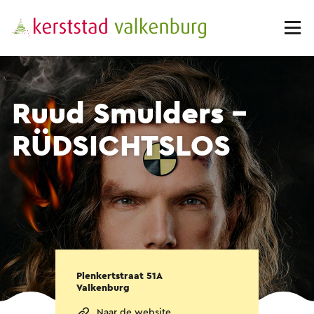
Ruud Smulders -
RÜDSICHTSLOS
Plenkertstraat 51A
Valkenburg
Naar de website