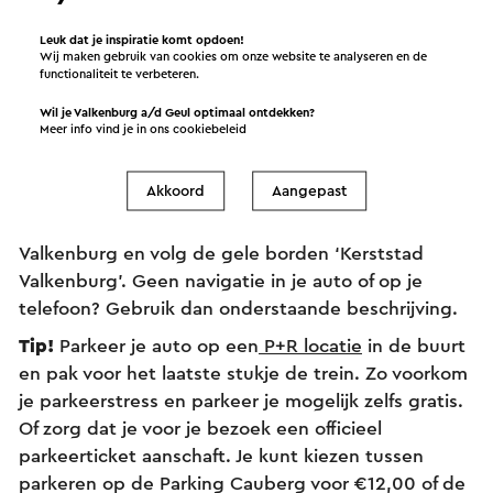
Leuk dat je inspiratie komt opdoen!
Wij maken gebruik van cookies om onze website te analyseren en de
functionaliteit te verbeteren.
Bereikbaarheid auto
Wil je Valkenburg a/d Geul optimaal ontdekken?
Meer info vind je in ons
cookiebeleid
Vanwege de drukte tijdens Kerststad Valkenburg
vragen we je om met het OV te komen. Heb je
Akkoord
Aangepast
geen andere mogelijkheid dan met de auto te
komen, navigeer dan naar het centrum van
Valkenburg en volg de gele borden ‘Kerststad
Valkenburg’. Geen navigatie in je auto of op je
telefoon? Gebruik dan onderstaande beschrijving.
Tip!
Parkeer je auto op een
P+R locatie
in de buurt
en pak voor het laatste stukje d
e trein. Zo voorkom
je parkeerstress en
parkeer je mogelijk zelfs gratis.
Of zorg dat je voor je bezoek een officieel
parkeerticket aanschaft. Je kunt kiezen tussen
parkeren op de Parking Cauberg voor €12,00 of de