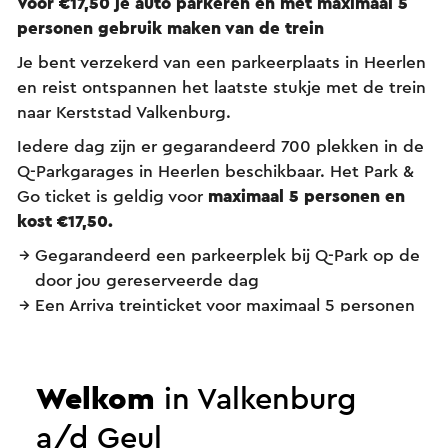
Voor €17,50 je auto parkeren en met maximaal 5
personen gebruik maken van de trein
Je bent verzekerd van een parkeerplaats in Heerlen
en reist ontspannen het laatste stukje met de trein
naar Kerststad Valkenburg.
Iedere dag zijn er gegarandeerd 700 plekken in de
Q-Parkgarages in Heerlen beschikbaar. Het Park &
Go ticket is geldig voor
maximaal 5 personen en
kost €17,50.
Gegarandeerd een parkeerplek bij Q-Park op de
door jou gereserveerde dag
Een Arriva treinticket voor maximaal 5 personen
van Heerlen naar Valkenburg (retour)
Stap in de trein en binnen 10 tot 16 minuten sta
je middenin Kerststad Valkenburg!
Welkom
in Valkenburg
Tickets komen later dit jaar online
a/d Geul